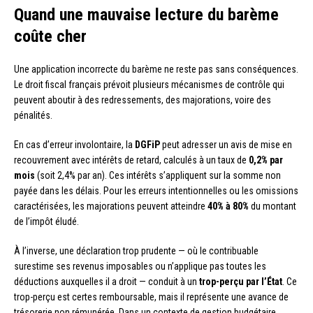
Quand une mauvaise lecture du barème
coûte cher
Une application incorrecte du barème ne reste pas sans conséquences.
Le droit fiscal français prévoit plusieurs mécanismes de contrôle qui
peuvent aboutir à des redressements, des majorations, voire des
pénalités.
En cas d’erreur involontaire, la
DGFiP
peut adresser un avis de mise en
recouvrement avec intérêts de retard, calculés à un taux de
0,2% par
mois
(soit 2,4% par an). Ces intérêts s’appliquent sur la somme non
payée dans les délais. Pour les erreurs intentionnelles ou les omissions
caractérisées, les majorations peuvent atteindre
40% à 80%
du montant
de l’impôt éludé.
À l’inverse, une déclaration trop prudente — où le contribuable
surestime ses revenus imposables ou n’applique pas toutes les
déductions auxquelles il a droit — conduit à un
trop-perçu par l’État
. Ce
trop-perçu est certes remboursable, mais il représente une avance de
trésorerie non rémunérée. Dans un contexte de gestion budgétaire