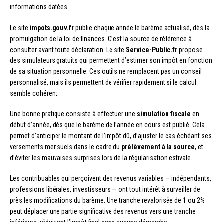
informations datées.
Le site
impots.gouv.fr
publie chaque année le barème actualisé, dès la
promulgation de la loi de finances. C’est la source de référence à
consulter avant toute déclaration. Le site
Service-Public.fr
propose
des simulateurs gratuits qui permettent d’estimer son impôt en fonction
de sa situation personnelle. Ces outils ne remplacent pas un conseil
personnalisé, mais ils permettent de vérifier rapidement si le calcul
semble cohérent.
Une bonne pratique consiste à effectuer une
simulation fiscale
en
début d’année, dès que le barème de l’année en cours est publié. Cela
permet d’anticiper le montant de l’impôt dû, d’ajuster le cas échéant ses
versements mensuels dans le cadre du
prélèvement à la source
, et
d’éviter les mauvaises surprises lors de la régularisation estivale.
Les contribuables qui perçoivent des revenus variables — indépendants,
professions libérales, investisseurs — ont tout intérêt à surveiller de
près les modifications du barème. Une tranche revalorisée de 1 ou 2%
peut déplacer une partie significative des revenus vers une tranche
inférieure, réduisant l’impôt final sans aucune démarche