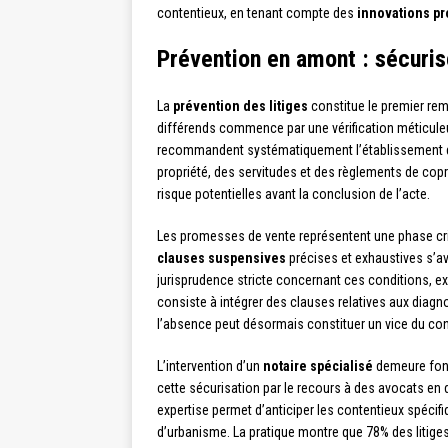
contentieux, en tenant compte des
innovations p
Prévention en amont : sécuris
La
prévention des litiges
constitue le premier rem
différends commence par une vérification méticuleu
recommandent systématiquement l’établissement 
propriété, des servitudes et des règlements de copr
risque potentielles avant la conclusion de l’acte.
Les promesses de vente représentent une phase criti
clauses suspensives
précises et exhaustives s’a
jurisprudence stricte concernant ces conditions, e
consiste à intégrer des clauses relatives aux dia
l’absence peut désormais constituer un vice du con
L’intervention d’un
notaire spécialisé
demeure fond
cette sécurisation par le recours à des avocats en 
expertise permet d’anticiper les contentieux spéci
d’urbanisme. La pratique montre que 78% des litiges