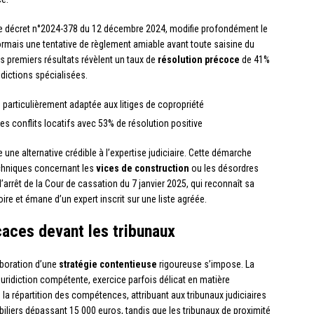
r le décret n°2024-378 du 12 décembre 2024, modifie profondément le
mais une tentative de règlement amiable avant toute saisine du
Les premiers résultats révèlent un taux de
résolution précoce
de 41%
dictions spécialisées.
: particulièrement adaptée aux litiges de copropriété
es conflits locatifs avec 53% de résolution positive
ne alternative crédible à l’expertise judiciaire. Cette démarche
echniques concernant les
vices de construction
ou les désordres
’arrêt de la Cour de cassation du 7 janvier 2025, qui reconnaît sa
oire et émane d’un expert inscrit sur une liste agréée.
caces devant les tribunaux
laboration d’une
stratégie contentieuse
rigoureuse s’impose. La
juridiction compétente, exercice parfois délicat en matière
 la répartition des compétences, attribuant aux tribunaux judiciaires
iliers dépassant 15 000 euros, tandis que les tribunaux de proximité