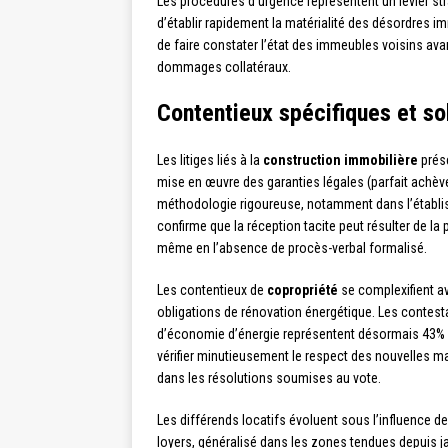
Les procédures d’urgence représentent un levier str
d’établir rapidement la matérialité des désordres imm
de faire constater l’état des immeubles voisins avan
dommages collatéraux.
Contentieux spécifiques et so
Les litiges liés à la
construction immobilière
prése
mise en œuvre des garanties légales (parfait achè
méthodologie rigoureuse, notamment dans l’établis
confirme que la réception tacite peut résulter de l
même en l’absence de procès-verbal formalisé.
Les contentieux de
copropriété
se complexifient ave
obligations de rénovation énergétique. Les contest
d’économie d’énergie représentent désormais 43% d
vérifier minutieusement le respect des nouvelles ma
dans les résolutions soumises au vote.
Les différends locatifs évoluent sous l’influence de
loyers, généralisé dans les zones tendues depuis ja