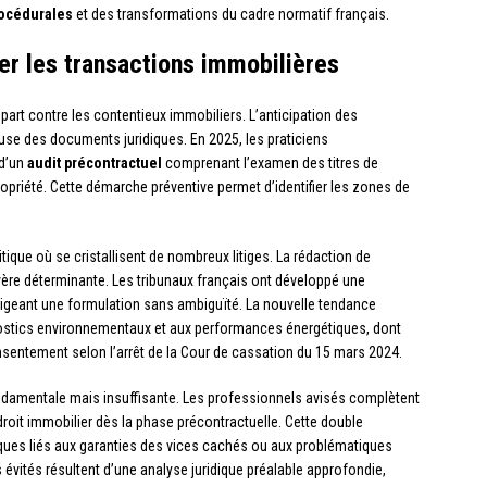
rocédurales
et des transformations du cadre normatif français.
er les transactions immobilières
part contre les contentieux immobiliers. L’anticipation des
se des documents juridiques. En 2025, les praticiens
d’un
audit précontractuel
comprenant l’examen des titres de
opriété. Cette démarche préventive permet d’identifier les zones de
que où se cristallisent de nombreux litiges. La rédaction de
vère déterminante. Les tribunaux français ont développé une
xigeant une formulation sans ambiguïté. La nouvelle tendance
gnostics environnementaux et aux performances énergétiques, dont
sentement selon l’arrêt de la Cour de cassation du 15 mars 2024.
amentale mais insuffisante. Les professionnels avisés complètent
droit immobilier dès la phase précontractuelle. Cette double
fiques liés aux garanties des vices cachés ou aux problématiques
 évités résultent d’une analyse juridique préalable approfondie,