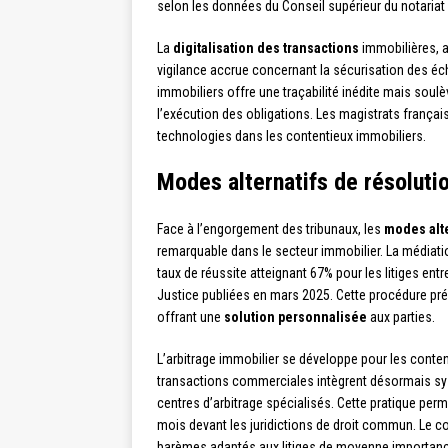
selon les données du Conseil supérieur du notariat 
La
digitalisation des transactions
immobilières, a
vigilance accrue concernant la sécurisation des éc
immobiliers offre une traçabilité inédite mais soul
l’exécution des obligations. Les magistrats frança
technologies dans les contentieux immobiliers.
Modes alternatifs de résoluti
Face à l’engorgement des tribunaux, les
modes alte
remarquable dans le secteur immobilier. La médiat
taux de réussite atteignant 67% pour les litiges entr
Justice publiées en mars 2025. Cette procédure prés
offrant une
solution personnalisée
aux parties.
L’arbitrage immobilier se développe pour les cont
transactions commerciales intègrent désormais 
centres d’arbitrage spécialisés. Cette pratique per
mois devant les juridictions de droit commun. Le co
barèmes adaptés aux litiges de moyenne importanc