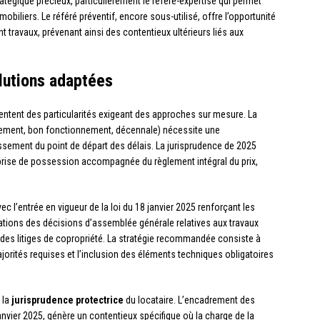
atégique précieux, particulièrement le référé-expertise qui permet
obiliers. Le référé préventif, encore sous-utilisé, offre l’opportunité
t travaux, prévenant ainsi des contentieux ultérieurs liés aux
lutions adaptées
ntent des particularités exigeant des approches sur mesure. La
vement, bon fonctionnement, décennale) nécessite une
sement du point de départ des délais. La jurisprudence de 2025
a prise de possession accompagnée du règlement intégral du prix,
c l’entrée en vigueur de la loi du 18 janvier 2025 renforçant les
ations des décisions d’assemblée générale relatives aux travaux
es litiges de copropriété. La stratégie recommandée consiste à
jorités requises et l’inclusion des éléments techniques obligatoires
 la
jurisprudence protectrice
du locataire. L’encadrement des
nvier 2025, génère un contentieux spécifique où la charge de la