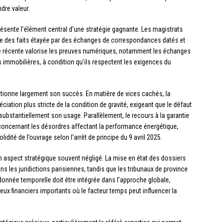
dre valeur.
ésente l’élément central d’une stratégie gagnante. Les magistrats
gie des faits étayée par des échanges de correspondances datés et
elle récente valorise les preuves numériques, notamment les échanges
s immobilières, à condition qu’ils respectent les exigences du
itionne largement son succès. En matière de vices cachés, la
iation plus stricte de la condition de gravité, exigeant que le défaut
substantiellement son usage. Parallèlement, le recours à la garantie
 concernant les désordres affectant la performance énergétique,
té de l’ouvrage selon l’arrêt de principe du 9 avril 2025.
 aspect stratégique souvent négligé. La mise en état des dossiers
 les juridictions parisiennes, tandis que les tribunaux de province
 donnée temporelle doit être intégrée dans l’approche globale,
ux financiers importants où le facteur temps peut influencer la