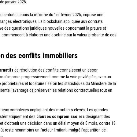
de janvier 2025.
ccentuée depuis la réforme du 1er février 2025, impose une
hanges électroniques. La blockchain appliquée aux contrats
ève des questions juridiques nouvelles concernant la preuve et
is commencent à élaborer une doctrine sur la valeur probante de ces
on des conflits immobiliers
rnatifs
de résolution des conflits connaissent un essor
ion s’impose progressivement comme la voie privilégiée, avec un
e propriétaires et locataires selon les statistiques du Ministère de la
ente l’avantage de préserver les relations contractuelles tout en
entieux complexes impliquant des montants élevés. Les grandes
systématiquement des
clauses compromissoires
désignant des
met d’obtenir une décision dans un délai moyen de 5 mois, contre 18
ût reste néanmoins un facteur limitant, malgré l’apparition de
e.