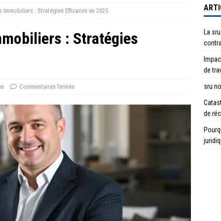
ARTI
es Immobiliers : Stratégies Efficaces en 2025
La sru
mmobiliers : Stratégies
contra
Impact
de tra
sru no
ue
Commentaires fermés
Catast
de ré
Pourqu
juridi